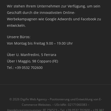
Wir stehen Ihrem Unternehmen zur Verfügung, um sein
Geschäft durch die innovativsten Online-
Werbekampagnen wie Google Adwords und Facebook zu
entwickeln.
Unsere Büros:
Von Montag bis Freitag 9.00 – 19.00 Uhr
Über U. Manfredini, 5 Ferrara
Über I Maggio, 98 Copparo (FE)
Tel.: +39 0532 702600
© 2026 DigiFe Web Agency – Positionierung und Entwicklung von E-
Commerce-Websites. – USt-IdNr. 02171060383 –
Handelsregisternummer: FE 256523 – Tel. +39 0532 702600 – +39 392