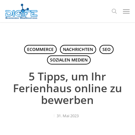
Zum
Spei
Hauptinhalt
Suche
springen
ECOMMERCE
NACHRICHTEN
SEO
SOZIALEN MEDIEN
5 Tipps, um Ihr
Ferienhaus online zu
bewerben
31. Mai 2023