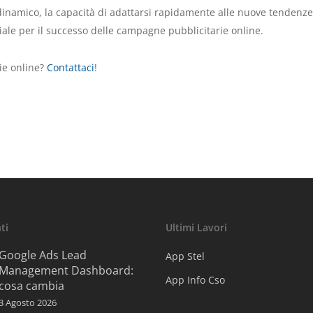
 dinamico, la capacità di adattarsi rapidamente alle nuove tendenze
iale per il successo delle campagne pubblicitarie online.
ie online?
Contattaci
!
ti
Ultimi Lavori
Google Ads Lead
App Stel
Management Dashboard:
App Info Cso
cosa cambia
3 Agosto 2026