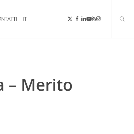
ricerc
X-
FACEBOOK
LINKEDIN
YOUTUBE
RSS
INSTAGRAM
ONTATTI
IT
TWITTER
ia – Merito