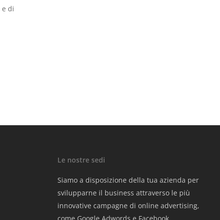
 e di
Le nostre sedi
Siamo a disposizione della tua azienda per
svilupparne il business attraverso le più
innovative campagne di online advertising,
come Google Adwords e Facebook.