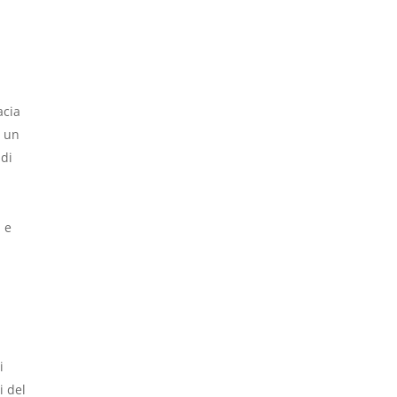
acia
o un
 di
 e
i
i del