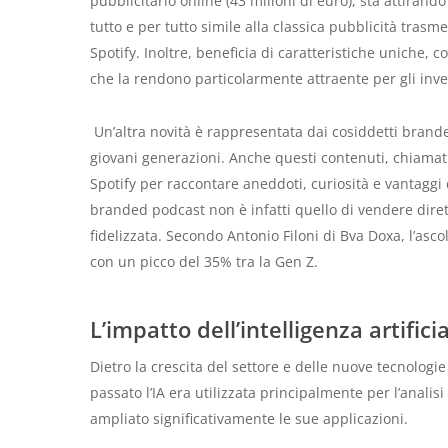
pubblicitario online (43 milioni di euro), sta attirand
tutto e per tutto simile alla classica pubblicità tras
Spotify. Inoltre, beneficia di caratteristiche uniche, 
che la rendono particolarmente attraente per gli inves
Un’altra novità è rappresentata dai cosiddetti brand
giovani generazioni. Anche questi contenuti, chiamati
Spotify per raccontare aneddoti, curiosità e vantaggi 
branded podcast non è infatti quello di vendere dire
fidelizzata. Secondo Antonio Filoni di Bva Doxa, l’as
con un picco del 35% tra la Gen Z.
L’impatto dell’intelligenza artifici
Dietro la crescita del settore e delle nuove tecnologie i
passato l’IA era utilizzata principalmente per l’analis
ampliato significativamente le sue applicazioni.