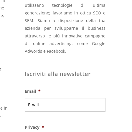
 in
utilizzano tecnologie di ultima
ome
generazione; lavoriamo in ottica SEO e
le,
SEM. Siamo a disposizione della tua
azienda per svilupparne il business
attraverso le più innovative campagne
di online advertising, come Google
Adwords e Facebook.
4,
Iscriviti alla newsletter
Email
*
Se in
ha
Privacy
*