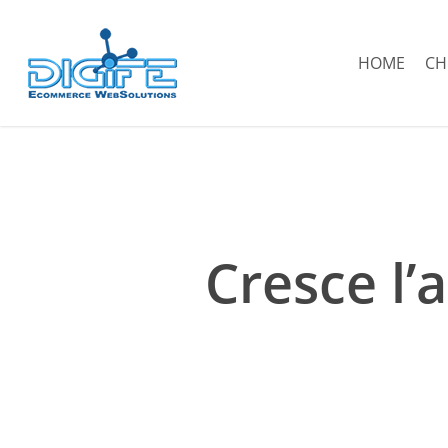
Salta
al
HOME
CH
contenuto
principale
Cresce l’a