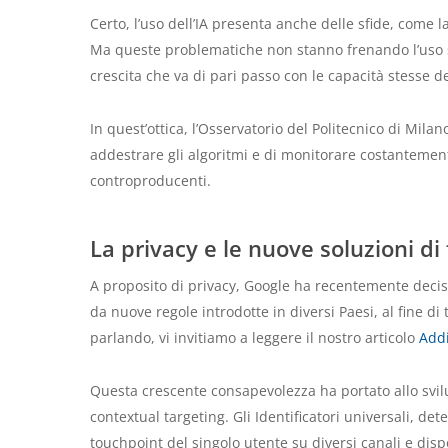
Certo, l’uso dell’IA presenta anche delle sfide, come la
Ma queste problematiche non stanno frenando l’uso s
crescita che va di pari passo con le capacità stesse de
In quest’ottica, l’Osservatorio del Politecnico di Milan
addestrare gli algoritmi e di monitorare costantemen
controproducenti.
La privacy e le nuove soluzioni di
A proposito di privacy, Google ha recentemente deciso
da nuove regole introdotte in diversi Paesi, al fine di
parlando, vi invitiamo a leggere il nostro articolo
Addi
Questa crescente consapevolezza ha portato allo svilu
contextual targeting. Gli Identificatori universali, de
touchpoint del singolo utente su diversi canali e disp