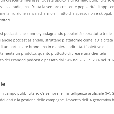
o un crescente interesse. Questa tipologia di formato pubblicitario è
messa via radio, ma sfrutta la sempre crescente popolarità di app c
come la fruizione senza schermo e il fatto che spesso non è skippabi
titori.
ed podcast, che stanno guadagnando popolarità soprattutto tra le
 anche podcast aziendali, sfruttano piattaforme come la già citata
di un particolare brand, ma in maniera indiretta. L’obiettivo dei
ttamente un prodotto, quanto piuttosto di creare una clientela
colto dei Branded podcast è passato dal 14% nel 2023 al 23% nel 202
ale
n campo pubblicitario c’è sempre lei: l’intelligenza artificiale (IA). 
i dei dati e la gestione delle campagne, l’avvento dell’IA generativa 