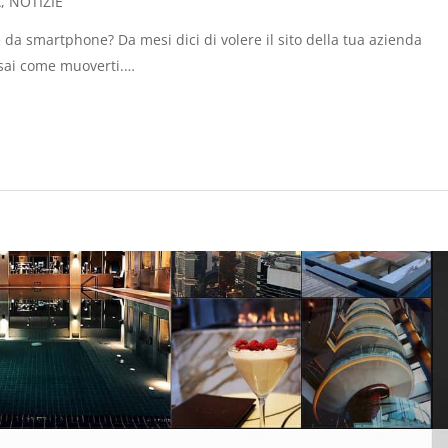
À
,
NOTIZIE
ile da smartphone? Da mesi dici di volere il sito della tua azienda
sai come muoverti.…