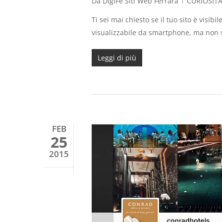
Da
DigiFe Siti Web Ferrara
CURIOSIT
Ti sei mai chiesto se il tuo sito è visib
visualizzabile da smartphone, ma non 
Leggi di più
FEB
25
2015