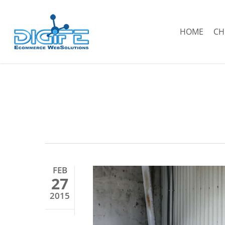
Salta
al
HOME
CH
contenuto
principale
FEB
27
2015