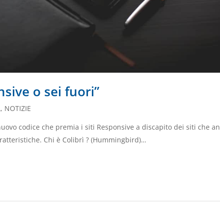
sive o sei fuori”
À
,
NOTIZIE
ovo codice che premia i siti Responsive a discapito dei siti che a
ratteristiche. Chi è Colibrì ? (Hummingbird)…