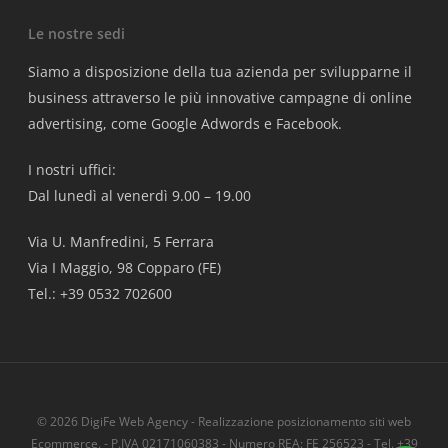
Le nostre sedi
Siamo a disposizione della tua azienda per svilupparne il
business attraverso le più innovative campagne di online
advertising, come Google Adwords e Facebook.
I nostri uffici:
Dal lunedì al venerdì 9.00 – 19.00
Via U. Manfredini, 5 Ferrara
Via I Maggio, 98 Copparo (FE)
Tel.: +39 0532 702600
© 2026 DigiFe Web Agency - Realizzazione posizionamento siti web
Ecommerce. - P.IVA 02171060383 - Numero REA: FE 256523 - Tel. +39