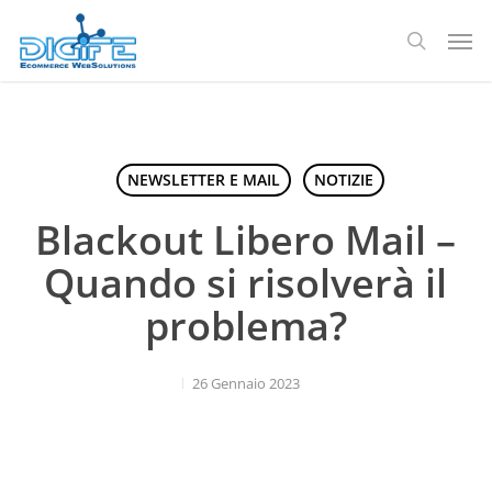
Salta
Men
al
ricerca
contenuto
principale
NEWSLETTER E MAIL
NOTIZIE
Blackout Libero Mail –
Quando si risolverà il
problema?
26 Gennaio 2023