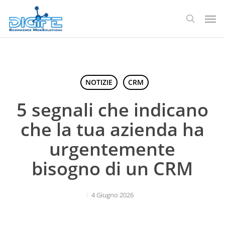
Salta
Men
al
ricerca
contenuto
principale
NOTIZIE
CRM
5 segnali che indicano
che la tua azienda ha
urgentemente
bisogno di un CRM
4 Giugno 2026