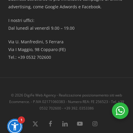
advertising, come Google Adwords e Facebook.
I nostri uffici:
Dal lunedì al venerdì 9.00 – 19.00
Via U. Manfredini, 5 Ferrara
Via I Maggio, 98 Copparo (FE)
Tel.: +39 0532 702600
© 2026 DigiFe Web Agency - Realizzazione posizionamento siti web
Ecommerce. - P.IVA 02171060383 - Numero REA: FE 256523 - Tel. +39
0532 702600 - +39 392. 0353386
1
x-
facebook
linkedin
youtube
instagram
twitter