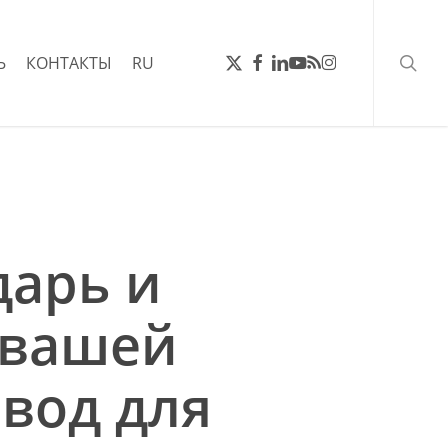
поис
ТВИТТЕР
FACEBOOK
LINKEDIN
YOUTUBE
RSS
INSTAGRAM
Ь
КОНТАКТЫ
RU
дарь и
 вашей
вод для