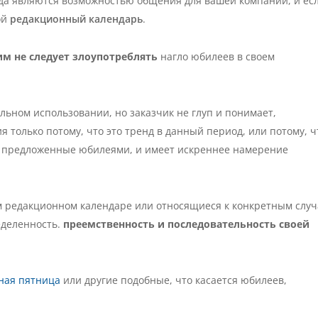
гда являются возможностью общения для вашей компании, и ес
ой
редакционный календарь
.
им не следует злоупотреблять
нагло юбилеев
в своем
льном использовании, но заказчик не глуп и понимает,
я только потому, что это тренд в данный период, или потому, 
, предложенные юбилеями, и имеет искреннее намерение
м редакционном календаре
или относящиеся к конкретным случ
еделенность.
преемственность и последовательность своей
ная пятница
или другие подобные, что касается юбилеев,