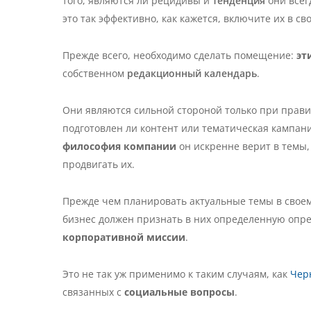
того, являются ли рецидивы и
тенденция
они все
это так эффективно, как кажется, включите их в св
Прежде всего, необходимо сделать помещение:
эт
собственном
редакционный календарь
.
Они являются сильной стороной только при прави
подготовлен ли контент или тематическая кампани
философия компании
он искренне верит в темы
продвигать их.
Прежде чем планировать актуальные темы в свое
бизнес должен признать в них определенную опр
корпоративной миссии
.
Это не так уж применимо к таким случаям, как
Чер
связанных с
социальные вопросы
.