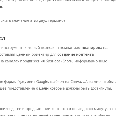
ль
.
снить значение этих двух терминов.
сл
 инструмент, который позволяет компаниям
планировать
,
доставляя ценный ориентир для
создание контента
на каналах продвижения бизнеса (блоги, информационные
 формы (документ Google, шаблон на Canva, ...), важно, чтобы 
бщее представление о
цели
которые должны быть достигнуты,
оизводстве и продвижении контента в последнюю минуту, а т
оче говоря,
редакционный календарь
это полезно, чтобы не