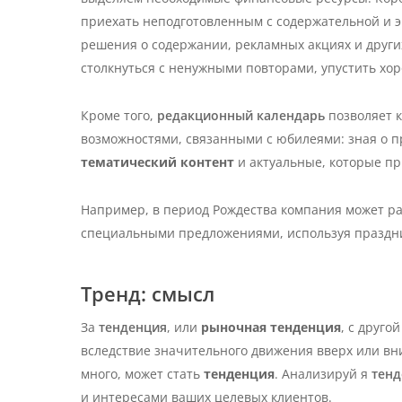
приехать неподготовленным с содержательной и 
решения о содержании, рекламных акциях и други
столкнуться с ненужными повторами, упустить хо
Кроме того,
редакционный календарь
позволяет 
возможностями, связанными с юбилеями: зная о п
тематический контент
и актуальные, которые п
Например, в период Рождества компания может ра
специальными предложениями, используя праздни
Тренд: смысл
За
тенденция
, или
рыночная тенденция
, с друг
вследствие значительного движения вверх или вн
много, может стать
тенденция
.
Анализируй я
тен
и интересами ваших целевых клиентов.