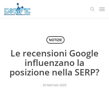
Salta
Men
al
ricerca
contenuto
principale
NOTIZIE
Le recensioni Google
influenzano la
posizione nella SERP?
29 Gennaio 2025