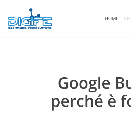
Salta
al
HOME
CH
contenuto
principale
Google Bu
perché è f