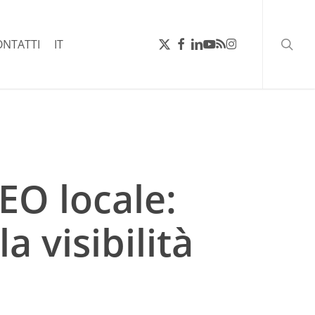
ricerc
X-
FACEBOOK
LINKEDIN
YOUTUBE
RSS
INSTAGRAM
ONTATTI
IT
TWITTER
EO locale:
 visibilità