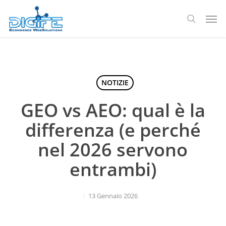
Salta
Men
al
ricerca
contenuto
principale
NOTIZIE
GEO vs AEO: qual è la
differenza (e perché
nel 2026 servono
entrambi)
13 Gennaio 2026