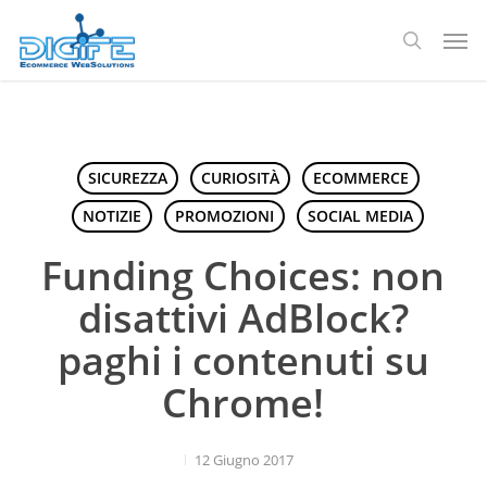
Salta
Men
al
ricerca
contenuto
principale
SICUREZZA
CURIOSITÀ
ECOMMERCE
NOTIZIE
PROMOZIONI
SOCIAL MEDIA
Funding Choices: non
disattivi AdBlock?
paghi i contenuti su
Chrome!
12 Giugno 2017