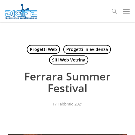
Salta
Men
al
ricerca
contenuto
principale
Progetti Web
Progetti in evidenza
Siti Web Vetrina
Ferrara Summer
Festival
17 Febbraio 2021