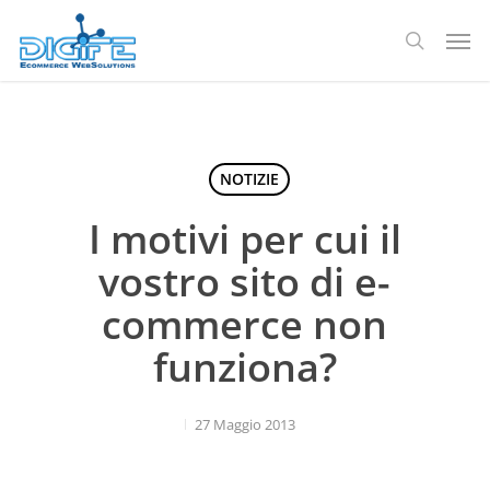
Salta
Men
al
ricerca
contenuto
principale
NOTIZIE
I motivi per cui il
vostro sito di e-
commerce non
funziona?
27 Maggio 2013