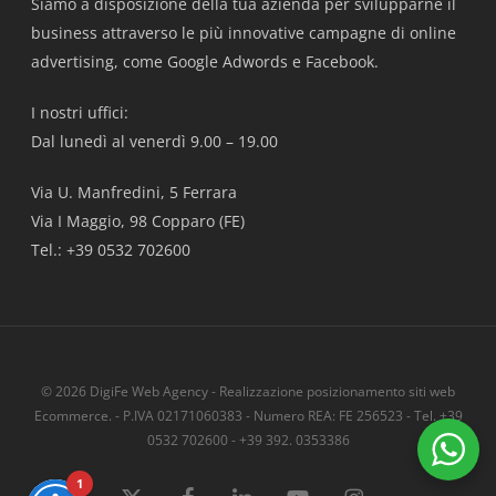
Siamo a disposizione della tua azienda per svilupparne il
business attraverso le più innovative campagne di online
advertising, come Google Adwords e Facebook.
I nostri uffici:
Dal lunedì al venerdì 9.00 – 19.00
Via U. Manfredini, 5 Ferrara
Via I Maggio, 98 Copparo (FE)
Tel.: +39 0532 702600
© 2026 DigiFe Web Agency - Realizzazione posizionamento siti web
Ecommerce. - P.IVA 02171060383 - Numero REA: FE 256523 - Tel. +39
0532 702600 - +39 392. 0353386
1
x-
facebook
linkedin
youtube
instagram