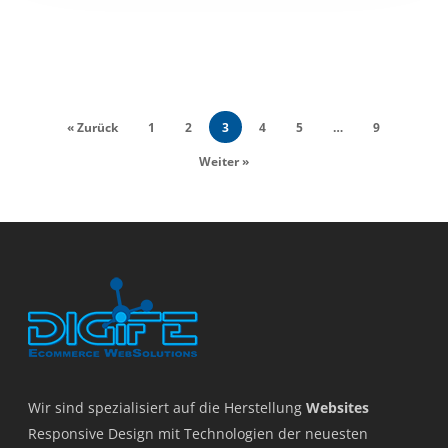
« Zurück
1
2
3
4
5
…
9
Weiter »
Wir sind spezialisiert auf die Herstellung
Websites
Responsive Design mit Technologien der neuesten