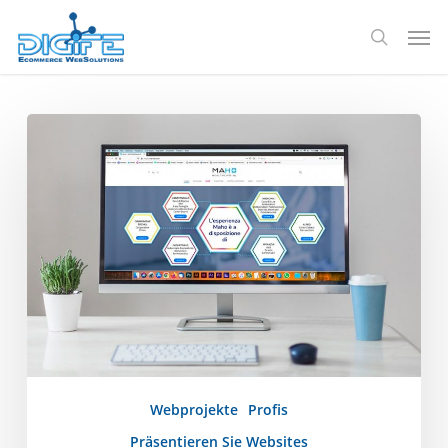
Zum
Spei
Hauptinhalt
Suche
springen
Maho
Healthcare
srl
Webprojekte
Profis
Präsentieren Sie Websites