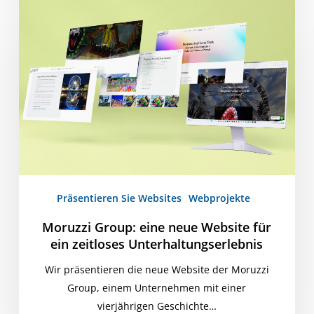
Group:
eine
neue
Website
für
ein
zeitloses
Unterhaltungserlebnis
Präsentieren Sie Websites
Webprojekte
Moruzzi Group: eine neue Website für
ein zeitloses Unterhaltungserlebnis
Wir präsentieren die neue Website der Moruzzi
Group, einem Unternehmen mit einer
vierjährigen Geschichte…