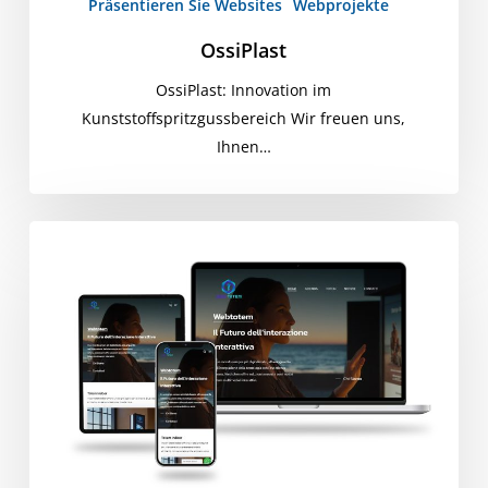
Präsentieren Sie Websites
Webprojekte
OssiPlast
OssiPlast: Innovation im
Kunststoffspritzgussbereich Wir freuen uns,
Ihnen…
Revolutionierung
der
städtischen
Interaktion:
Einführung
der
neuen
Web
Totem-