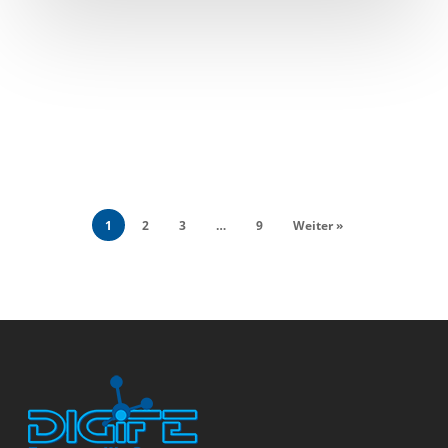
1
2
3
…
9
Weiter »