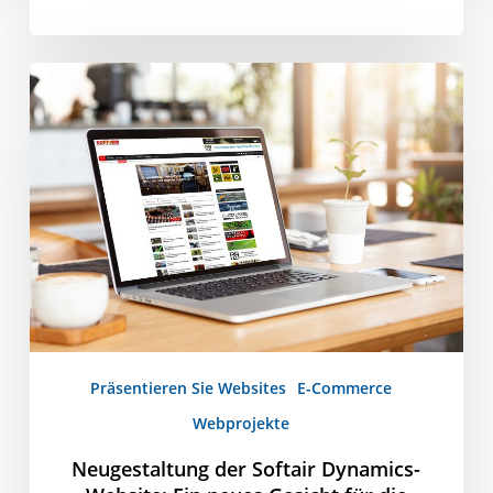
Neugestaltung
der
Softair
Dynamics-
Website:
Ein
neues
Gesicht
für
die
Welt
Präsentieren Sie Websites
E-Commerce
von
Softair
Webprojekte
Neugestaltung der Softair Dynamics-