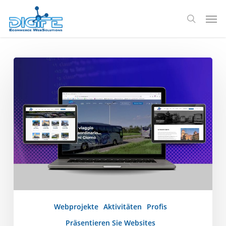
Zum
Spei
Hauptinhalt
Suche
springen
Neue
Website
von
La
Valle
Trasporti
Srl
Webprojekte
Aktivitäten
Profis
Präsentieren Sie Websites