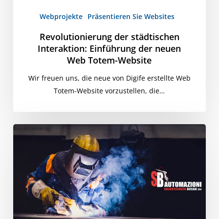
Website
Webprojekte
Präsentieren Sie Websites
Revolutionierung der städtischen
Interaktion: Einführung der neuen
Web Totem-Website
Wir freuen uns, die neue von Digife erstellte Web
Totem-Website vorzustellen, die…
Busan
Schweißtechnik