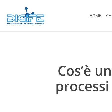
Salta
al
HOME
CH
contenuto
principale
Cos’è un
processi