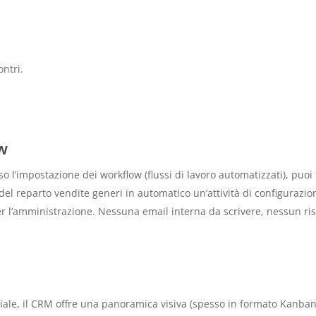
ontri.
w
rso l’impostazione dei
workflow
(flussi di lavoro automatizzati), puoi
del reparto vendite generi in automatico un’attività di configurazio
per l’amministrazione. Nessuna email interna da scrivere, nessun ri
ciale, il CRM offre una panoramica visiva (spesso in formato Kanban