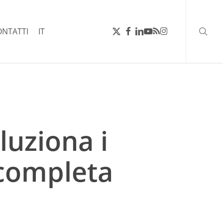
ricerc
X-
FACEBOOK
LINKEDIN
YOUTUBE
RSS
INSTAGRAM
ONTATTI
IT
TWITTER
luziona i
 completa