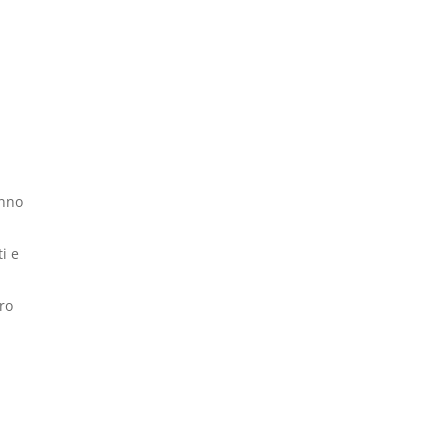
anno
i e
ro