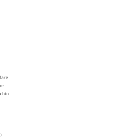
 fare
ne
schio
)