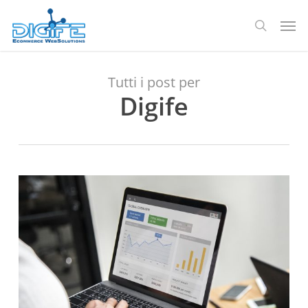
Salta
Men
al
ricerca
contenuto
principale
Tutti i post per
Digife