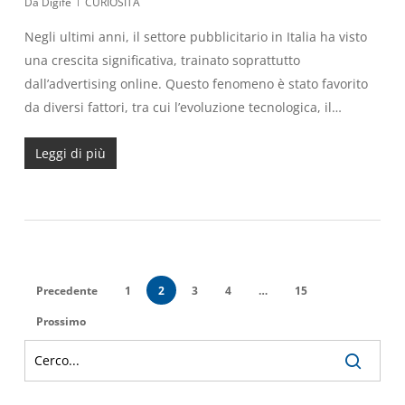
Da
Digife
CURIOSITÀ
Negli ultimi anni, il settore pubblicitario in Italia ha visto
una crescita significativa, trainato soprattutto
dall’advertising online. Questo fenomeno è stato favorito
da diversi fattori, tra cui l’evoluzione tecnologica, il…
Leggi di più
Precedente
1
2
3
4
…
15
Prossimo