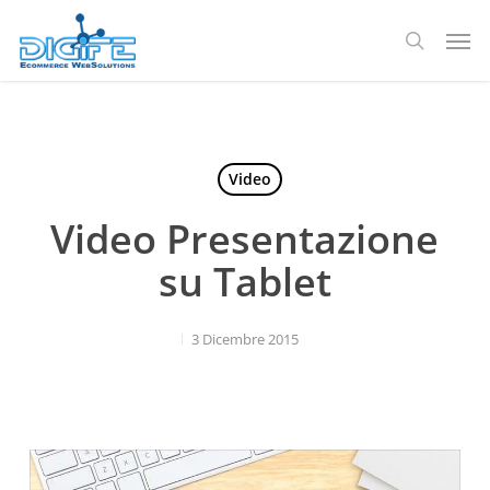
Salta
Men
al
ricerca
contenuto
principale
Video
Video Presentazione
su Tablet
3 Dicembre 2015