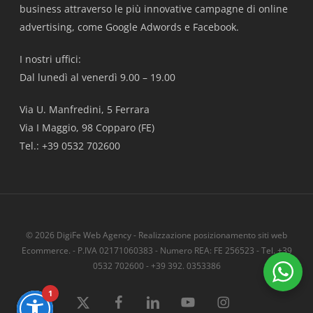
business attraverso le più innovative campagne di online
advertising, come Google Adwords e Facebook.
I nostri uffici:
Dal lunedì al venerdì 9.00 – 19.00
Via U. Manfredini, 5 Ferrara
Via I Maggio, 98 Copparo (FE)
Tel.: +39 0532 702600
© 2026 DigiFe Web Agency - Realizzazione posizionamento siti web
Ecommerce. - P.IVA 02171060383 - Numero REA: FE 256523 - Tel. +39
0532 702600 - +39 392. 0353386
1
x-
facebook
linkedin
youtube
instagram