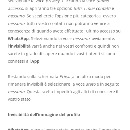
selezionate la voce
privacy
. Cliccando la voce
ultimo
accesso
, si apriranno tre opzioni:
tutti
;
i miei contatti
e
nessuno
. Se sceglierete l’opzione più categorica, ovvero
nessuno
, tutti i vostri contatti non potranno venire a
conoscenza di quando avete effettuato l’ultimo accesso su
WhatsApp
. Selezionando la voce
nessuno
, ovviamente,
l
’invisibilità
varrà anche nei vostri confronti e quindi non
sarete in grado di sapere quando i vostri utenti si sono
connessi all’
App
.
Restando sulla schermata
Privacy
, un altro modo per
rimanere invisibili è selezionare la voce
stato
e in seguito
nessuno
. Questa scelta impedirà agli altri di conoscere il
vostro stato.
Invisibilità dell’immagine del profilo
WhatsApp
, oltre al vostro stato, mostra anche l’immagine