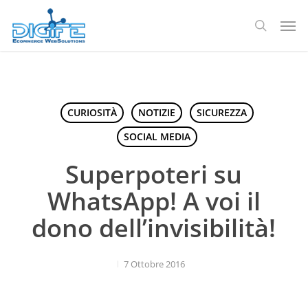
Salta
Men
al
ricerca
contenuto
principale
CURIOSITÀ
NOTIZIE
SICUREZZA
SOCIAL MEDIA
Superpoteri su
WhatsApp! A voi il
dono dell’invisibilità!
7 Ottobre 2016