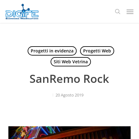
Salta
Men
al
ricerca
contenuto
principale
Progetti in evidenza
Progetti Web
Siti Web Vetrina
SanRemo Rock
20 Agosto 2019