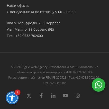
Наши офисы:
С понедельника по пятницу 9.00 – 19.00.
Виа У. Манфредини, 5 Феррара
Via I Maggio, 98 Copparo (FE)
Тел.: +39 0532 702600
© 2026 DigiFe Web Agency - Разработка и позиционирование
сайтов электронной коммерции. - ИНН 02171060383 -
Регистрационный номер REA: FE 256523 - Тел. +39 0532 702600 -
+39 392 0353386
1
твиттер
Facebook
LinkedIn
YouTube
instagram