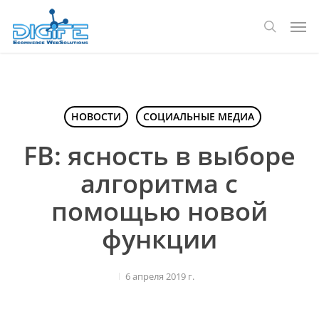
Перейти
Мен
к
поиск
основному
содержанию
НОВОСТИ
СОЦИАЛЬНЫЕ МЕДИА
FB: ясность в выборе
алгоритма с
помощью новой
функции
6 апреля 2019 г.