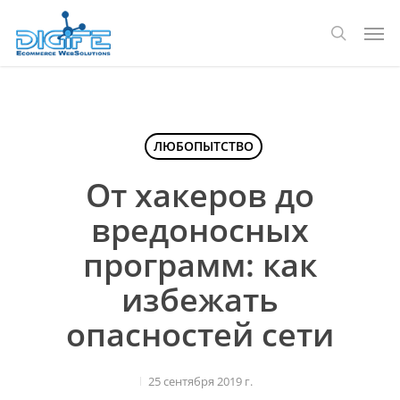
Перейти
Мен
к
поиск
основному
содержанию
ЛЮБОПЫТСТВО
От хакеров до
вредоносных
программ: как
избежать
опасностей сети
25 сентября 2019 г.