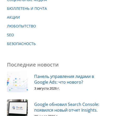
БЮЛЛЕТЕНЬ И ПОЧТА
АКЦИИ
ЛЮБОПЫТСТВО
SEO
БЕЗОПАСНОСТЬ
Последние новости
Панель управления лидами в
Google Ads: что нового?
3 августа 2026 г.
Google обновил Search Console:
появился новый отчет Insights.