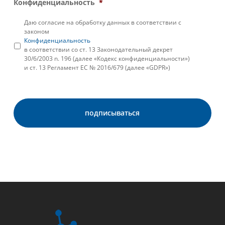
Конфиденциальность
*
Даю согласие на обработку данных в соответствии с
законом
Конфиденциальность
в соответствии со ст. 13 Законодательный декрет
30/6/2003 n. 196 (далее «Кодекс конфиденциальности»)
и ст. 13 Регламент ЕС № 2016/679 (далее «GDPR»)