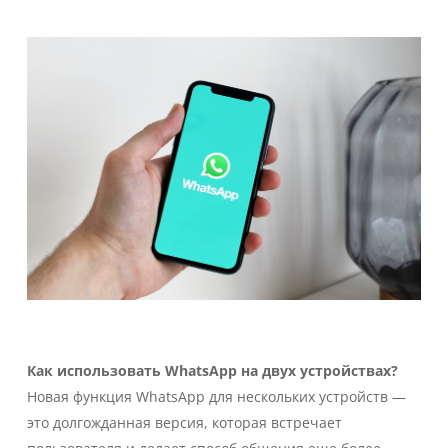
Как использовать WhatsApp на двух устройствах?
Новая функция WhatsApp для нескольких устройств —
это долгожданная версия, которая встречает