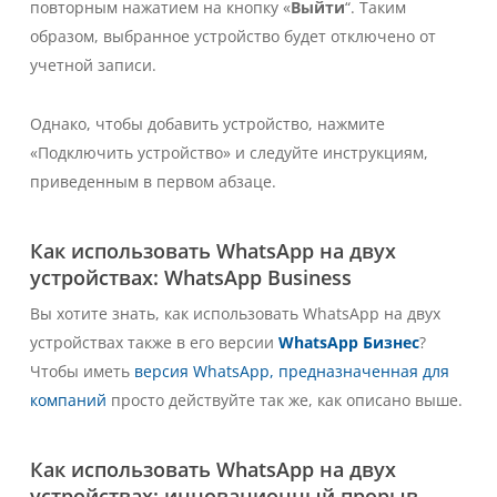
повторным нажатием на кнопку «
Выйти
“. Таким
образом, выбранное устройство будет отключено от
учетной записи.
Однако, чтобы добавить устройство, нажмите
«Подключить устройство» и следуйте инструкциям,
приведенным в первом абзаце.
Как использовать WhatsApp на двух
устройствах: WhatsApp Business
Вы хотите знать, как использовать WhatsApp на двух
устройствах также в его версии
WhatsApp Бизнес
?
Чтобы иметь
версия WhatsApp, предназначенная для
компаний
просто действуйте так же, как описано выше.
Как использовать WhatsApp на двух
устройствах: инновационный прорыв