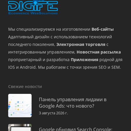
Мы специализируемся на изготовлении
Веб-сайты
Адаптивный дизайн с использованием технологий
последнего поколения,
Электронная торговля
с
интегрированным управлением,
Новостная рассылка
проприетарный и разработка
Приложения
родной для
IOS и Android. Мы работаем с точки зрения SEO и SEM.
Свежие новости
Панель управления лидами в
Google Ads: что нового?
3 августа 2026 г.
Google обновил Search Console: