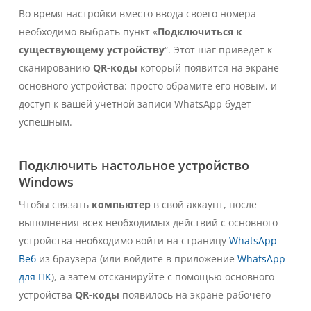
Во время настройки вместо ввода своего номера
необходимо выбрать пункт «
Подключиться к
существующему устройству
“. Этот шаг приведет к
сканированию
QR-коды
который появится на экране
основного устройства: просто обрамите его новым, и
доступ к вашей учетной записи WhatsApp будет
успешным.
Подключить настольное устройство
Windows
Чтобы связать
компьютер
в свой аккаунт, после
выполнения всех необходимых действий с основного
устройства необходимо войти на страницу
WhatsApp
Веб
из браузера (или войдите в приложение
WhatsApp
для ПК
), а затем отсканируйте с помощью основного
устройства
QR-коды
появилось на экране рабочего