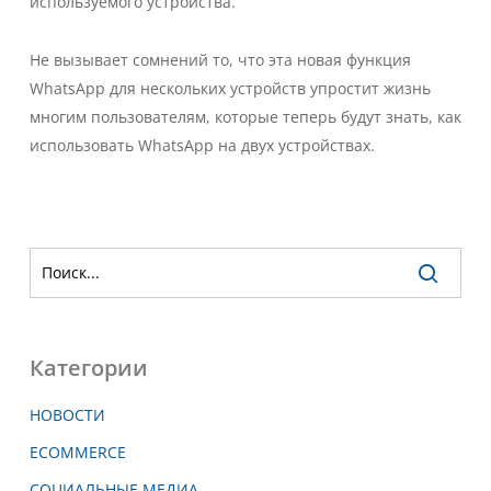
используемого устройства.
Не вызывает сомнений то, что эта новая функция
WhatsApp для нескольких устройств упростит жизнь
многим пользователям, которые теперь будут знать, как
использовать WhatsApp на двух устройствах.
Категории
НОВОСТИ
ECOMMERCE
СОЦИАЛЬНЫЕ МЕДИА