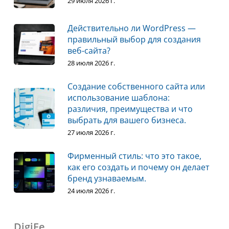
29 июля 2026 г.
Действительно ли WordPress —
правильный выбор для создания
веб-сайта?
28 июля 2026 г.
Создание собственного сайта или
использование шаблона:
различия, преимущества и что
выбрать для вашего бизнеса.
27 июля 2026 г.
Фирменный стиль: что это такое,
как его создать и почему он делает
бренд узнаваемым.
24 июля 2026 г.
DigiFe