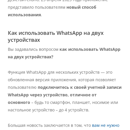
представило пользователям
новый способ
использования
.
Как использовать WhatsApp на двух
устройствах
Вы задавались вопросом
как использовать WhatsApp
на двух устройствах?
Функция WhatsApp для нескольких устройств — это
обновленная версия приложения, которая позволяет
пользователю
подключитесь к своей учетной записи
WhatsApp через устройство, отличное от
основного
– будь то смартфон, планшет, носимое или
настольное устройство – до 4 устройств.
Большая новость заключается в том, что
вам не нужно