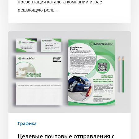
презентация каталога компании играет
решающую роль…
Целевые
почтовые
отправления
с
Poste
Italiane,
новой
услугой
Digife
Графика
Целевые почтовые отправления с