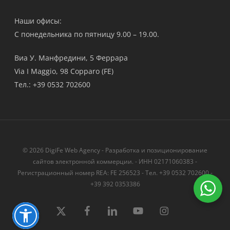
Наши офисы:
С понедельника по пятницу 9.00 – 19.00.
Виа У. Манфредини, 5 Феррара
Via I Maggio, 98 Copparo (FE)
Тел.: +39 0532 702600
© 2026 DigiFe Web Agency - Разработка и позиционирование
сайтов электронной коммерции. - ИНН 02171060383 -
Регистрационный номер REA: FE 256523 - Тел. +39 0532 702600 -
+39 392 0353386
твиттер
Facebook
LinkedIn
YouTube
instagram