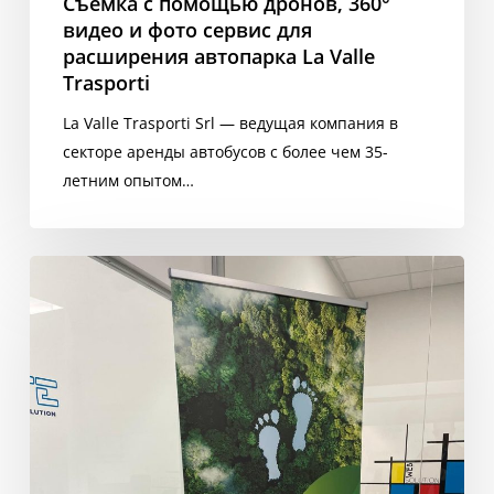
Съемка с помощью дронов, 360°
Valle
видео и фото сервис для
Trasporti
расширения автопарка La Valle
Trasporti
La Valle Trasporti Srl — ведущая компания в
секторе аренды автобусов с более чем 35-
летним опытом…
Создание
ролл-
апа
для
ZIG
«Поколение
нулевого
воздействия»