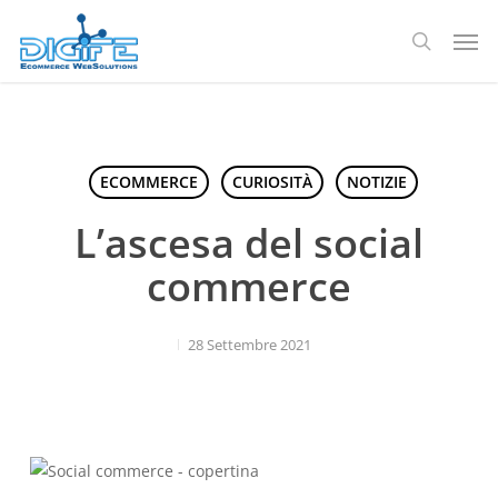
Salta
Men
al
ricerca
contenuto
principale
ECOMMERCE
CURIOSITÀ
NOTIZIE
L’ascesa del social
commerce
28 Settembre 2021