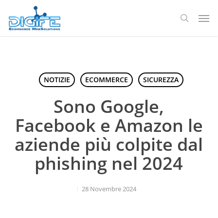
Salta
Men
al
ricerca
contenuto
principale
NOTIZIE
ECOMMERCE
SICUREZZA
Sono Google,
Facebook e Amazon le
aziende più colpite dal
phishing nel 2024
28 Novembre 2024