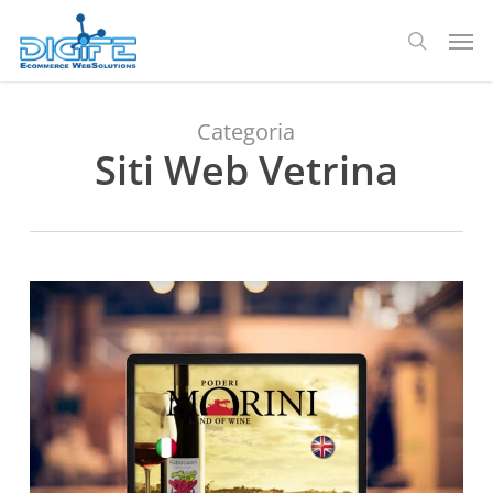
Salta
Men
al
ricerca
contenuto
principale
Categoria
Siti Web Vetrina