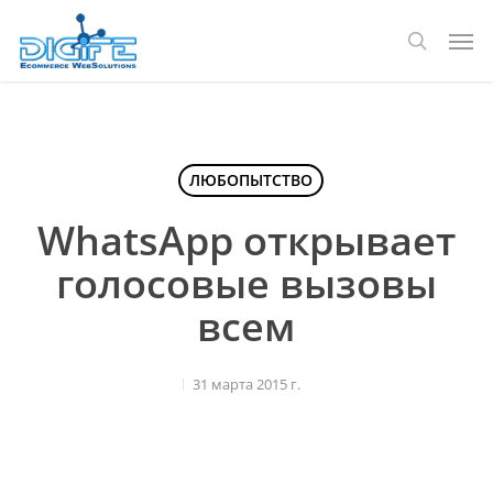
Перейти
Мен
к
поиск
основному
содержанию
ЛЮБОПЫТСТВО
WhatsApp открывает
голосовые вызовы
всем
31 марта 2015 г.