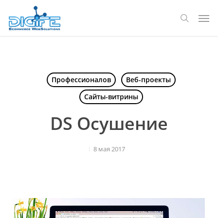
Перейти
Мен
к
поиск
основному
содержанию
Профессионалов
Веб-проекты
Сайты-витрины
DS Осушение
8 мая 2017