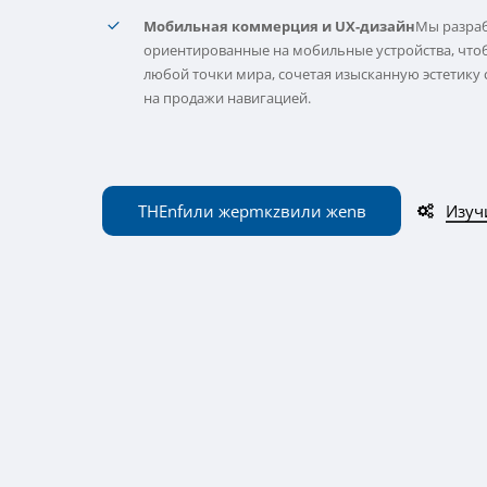
Мобильная коммерция и UX-дизайн
Мы разра
ориентированные на мобильные устройства, что
любой точки мира, сочетая изысканную эстетику
на продажи навигацией.
THE
n
f
или же
р
m
к
z
в
или же
n
в
Изуч