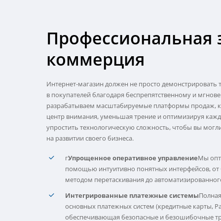
Профессиональная
коммерция
Интернет-магазин должен не просто демонстрировать 
в покупателей благодаря беспрепятственному и мгнов
разрабатываем масштабируемые платформы продаж, ко
центр внимания, уменьшая трение и оптимизируя кажд
упростить технологическую сложность, чтобы вы могл
на развитии своего бизнеса.
г
Упрощенное оперативное управление
Мы опт
помощью интуитивно понятных интерфейсов, от 
методом перетаскивания до автоматизированног
Интегрированные платежные системы
Полная
основных платежных систем (кредитные карты, PayPa
обеспечивающая безопасные и безошибочные тр