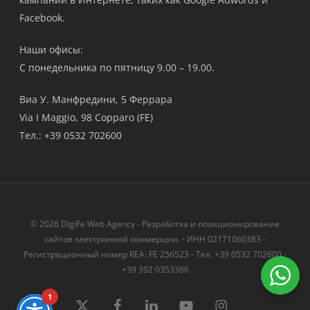
Facebook.
Наши офисы:
С понедельника по пятницу 9.00 – 19.00.
Виа У. Манфредини, 5 Феррара
Via I Maggio, 98 Copparo (FE)
Тел.: +39 0532 702600
© 2026 DigiFe Web Agency - Разработка и позиционирование
сайтов электронной коммерции. - ИНН 02171060383 -
Регистрационный номер REA: FE 256523 - Тел. +39 0532 702600 -
+39 392 0353386
1
твиттер
Facebook
LinkedIn
YouTube
instagram