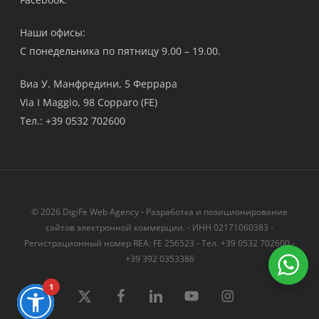
Наши офисы:
С понедельника по пятницу 9.00 – 19.00.
Виа У. Манфредини, 5 Феррара
Via I Maggio, 98 Copparo (FE)
Тел.: +39 0532 702600
© 2026 DigiFe Web Agency - Разработка и позиционирование
сайтов электронной коммерции. - ИНН 02171060383 -
Регистрационный номер REA: FE 256523 - Тел. +39 0532 702600 -
+39 392 0353386
1
твиттер
Facebook
LinkedIn
YouTube
instagram