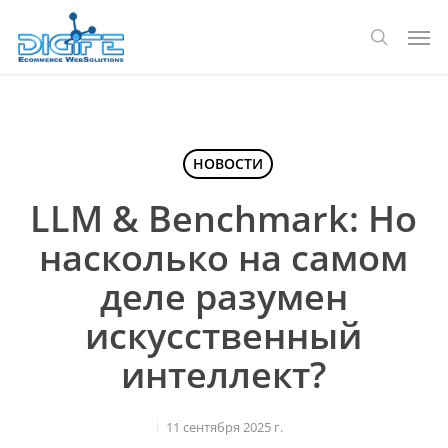
Перейти
Мен
к
поиск
основному
содержанию
НОВОСТИ
LLM & Benchmark: Но
насколько на самом
деле разумен
искусственный
интеллект?
11 сентября 2025 г.