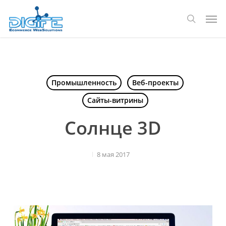
Перейти
Мен
к
поиск
основному
содержанию
Промышленность
Веб-проекты
Сайты-витрины
Солнце 3D
8 мая 2017