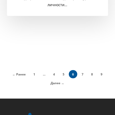
личности…
← Ранее
1
…
4
5
6
7
8
9
Далее →