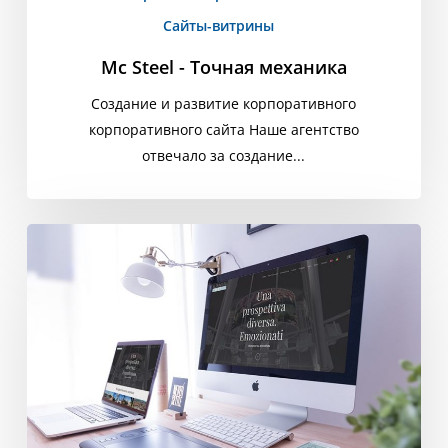
Сайты-витрины
Mc Steel - Точная механика
Создание и развитие корпоративного
корпоративного сайта Наше агентство
отвечало за создание...
Колесо
Альтрависты
-
колесо
обозрения