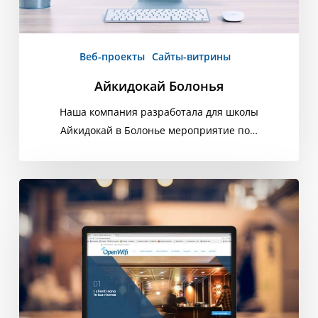
Веб-проекты
Сайты-витрины
Айкидокай Болонья
Наша компания разработала для школы
Айкидокай в Болонье мероприятие по…
OpenWifi
-
сервис
точки
доступа