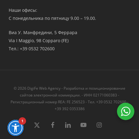
Наши офисы:
С понедельника по пятницу 9.00 – 19.00.
Виа У. Манфредини, 5 Феррара
Via I Maggio, 98 Copparo (FE)
Тел.: +39 0532 702600
© 2026 DigiFe Web Agency - Разработка и позиционирование
сайтов электронной коммерции. - ИНН 02171060383 -
Регистрационный номер REA: FE 256523 - Тел. +39 0532 702600 -
+39 392 0353386
1
твиттер
Facebook
LinkedIn
YouTube
instagram