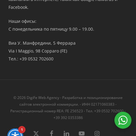
Facebook.
Наши офисы:
С понедельника по пятницу 9.00 – 19.00.
Виа У. Манфредини, 5 Феррара
Via I Maggio, 98 Copparo (FE)
Тел.: +39 0532 702600
© 2026 DigiFe Web Agency - Разработка и позиционирование
сайтов электронной коммерции. - ИНН 02171060383 -
Регистрационный номер REA: FE 256523 - Тел. +39 0532 702600 -
+39 392 0353386
1
твиттер
Facebook
LinkedIn
YouTube
instagram