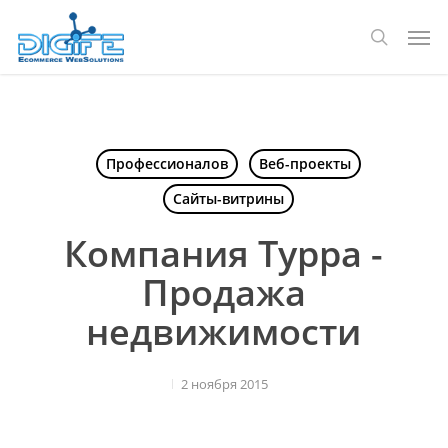
Перейти
Мен
к
поиск
основному
содержанию
Профессионалов
Веб-проекты
Сайты-витрины
Компания Турра -
Продажа
недвижимости
2 ноября 2015