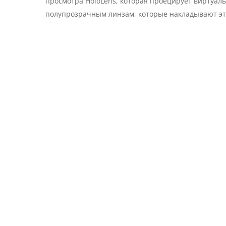
просмотра HoloLens, которая проецирует виртуа
полупрозрачным линзам, которые накладывают э