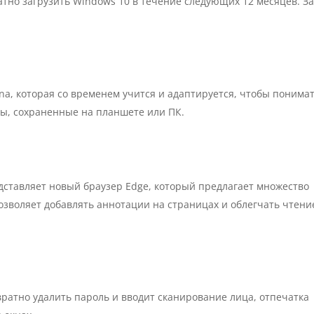
сплатно загрузить Windows 10 в течение следующих 12 месяцев. З
tana, которая со временем учится и адаптируется, чтобы понима
ы, сохраненные на планшете или ПК.
едставляет новый браузер Edge, который предлагает множество
позволяет добавлять аннотации на страницах и облегчать чтени
вратно удалить пароль и вводит сканирование лица, отпечатка