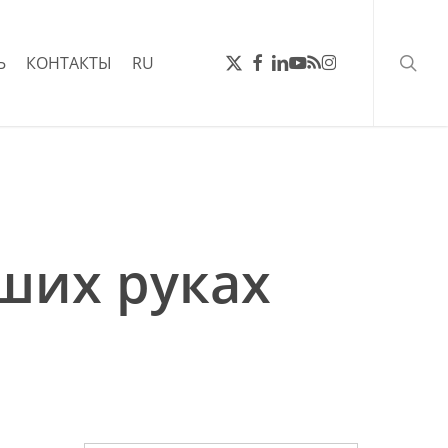
поис
ТВИТТЕР
FACEBOOK
LINKEDIN
YOUTUBE
RSS
INSTAGRAM
Ь
КОНТАКТЫ
RU
аших руках