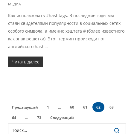
МЕДИА
Как использовать #hashtags. В последние годы мы
стали свидетелями популярности в социальных сетях
особого символа, а именно хэштега # (более известного
как знак решетки). Этот термин происходит от
английского hash…
Читать далее
Предыдущий
1
…
60
61
62
63
64
…
73
Следующий