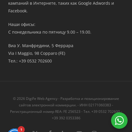
кампаний в Интернете, таких как Google Adwords и
Facebook.
Наши офисы:
С понедельника по пятницу 9.00 – 19.00.
Виа У. Манфредини, 5 Феррара
Via I Maggio, 98 Copparo (FE)
Тел.: +39 0532 702600
© 2026 DigiFe Web Agency - Разработка и позиционирование
сайтов электронной коммерции. - ИНН 02171060383 -
Регистрационный номер REA: FE 256523 - Тел. +39 0532 702600 -
+39 392 0353386
1