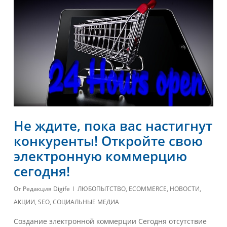
Не ждите, пока вас настигнут
конкуренты! Откройте свою
электронную коммерцию
сегодня!
От
Редакция Digife
ЛЮБОПЫТСТВО
,
ECOMMERCE
,
НОВОСТИ
,
АКЦИИ
,
SEO
,
СОЦИАЛЬНЫЕ МЕДИА
Создание электронной коммерции Сегодня отсутствие