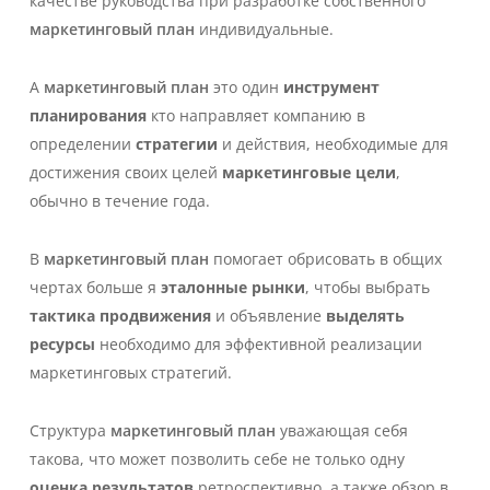
качестве руководства при разработке собственного
маркетинговый план
индивидуальные.
А
маркетинговый план
это один
инструмент
планирования
кто направляет компанию в
определении
стратегии
и действия, необходимые для
достижения своих целей
маркетинговые цели
,
обычно в течение года.
В
маркетинговый план
помогает обрисовать в общих
чертах больше я
эталонные рынки
, чтобы выбрать
тактика продвижения
и объявление
выделять
ресурсы
необходимо для эффективной реализации
маркетинговых стратегий.
Структура
маркетинговый план
уважающая себя
такова, что может позволить себе не только одну
оценка результатов
ретроспективно, а также обзор в