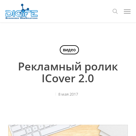
Перейти
Мен
к
поиск
основному
содержанию
видео
Рекламный ролик
ICover 2.0
8 мая 2017