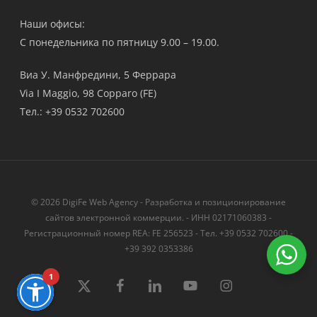
Наши офисы:
С понедельника по пятницу 9.00 – 19.00.
Виа У. Манфредини, 5 Феррара
Via I Maggio, 98 Copparo (FE)
Тел.: +39 0532 702600
© 2026 DigiFe Web Agency - Разработка и позиционирование
сайтов электронной коммерции. - ИНН 02171060383 -
Регистрационный номер REA: FE 256523 - Тел. +39 0532 702600 -
+39 392 0353386
1
твиттер
Facebook
LinkedIn
YouTube
instagram