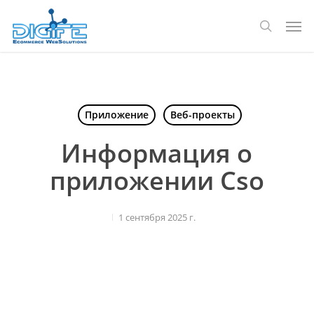
Перейти
Мен
к
поиск
основному
содержанию
Приложение
Веб-проекты
Информация о
приложении Cso
1 сентября 2025 г.