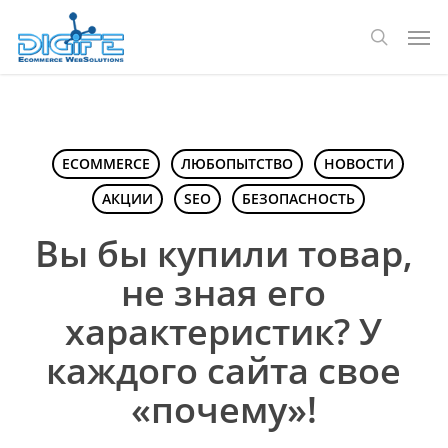
Перейти
Мен
к
поиск
основному
содержанию
ECOMMERCE
ЛЮБОПЫТСТВО
НОВОСТИ
АКЦИИ
SEO
БЕЗОПАСНОСТЬ
Вы бы купили товар,
не зная его
характеристик? У
каждого сайта свое
«почему»!