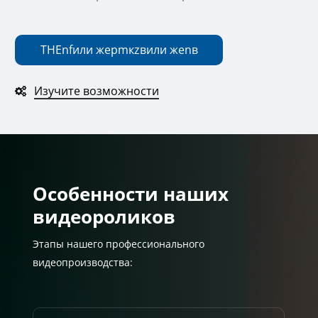
THE
n
f
или же
р
m
к
z
в
или же
n
в
Изучите возможности
Особенности наших
видеороликов
Этапы нашего профессионального
видеопроизводства: