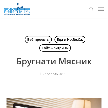
Перейти
Мен
к
поиск
основному
содержанию
Веб-проекты
Еда и Ho.Re.Ca.
Сайты-витрины
Бругнати Мясник
27 Апрель 2018