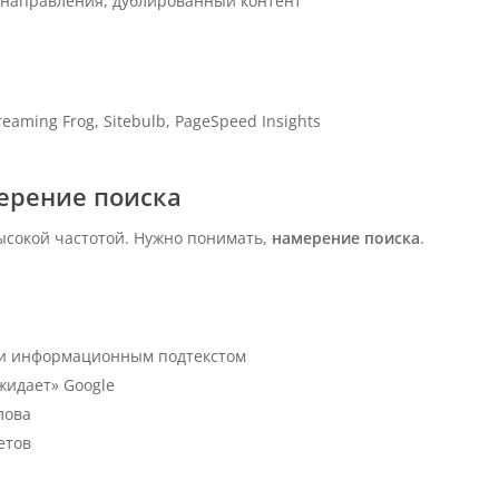
направления, дублированный контент
reaming Frog, Sitebulb, PageSpeed Insights
мерение поиска
ысокой частотой. Нужно понимать,
намерение поиска
.
ли информационным подтекстом
жидает» Google
лова
етов