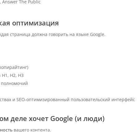
, Answer The Public
ская оптимизация
дая страница должна говорить на языке Google.
копирайтинг)
H1, H2, H3
я полномочий
йствах и SEO-оптимизированный пользовательский интерфейс
мом деле хочет Google (и люди)
зность
вашего контента.