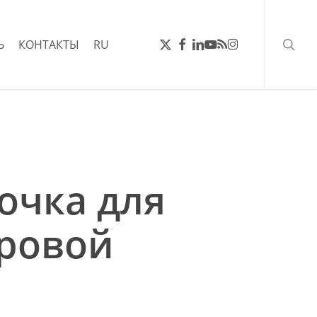
поис
ТВИТТЕР
FACEBOOK
LINKEDIN
YOUTUBE
RSS
INSTAGRAM
Ь
КОНТАКТЫ
RU
очка для
ровой