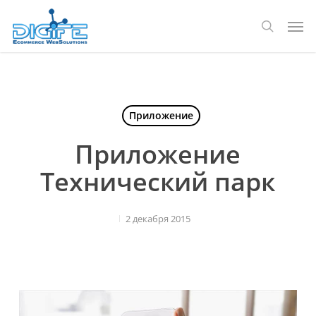
Перейти
Мен
к
поиск
основному
содержанию
Приложение
Приложение
Технический парк
2 декабря 2015