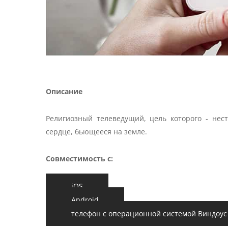
Описание
Религиозный телеведущий, цель которого - нес
сердце, бьющееся на земле.
Совместимость с:
iOS
Android
телефон с операционной системой Виндоус