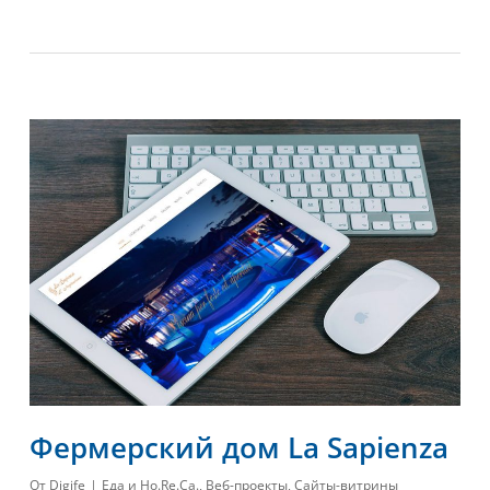
Фермерский дом La Sapienza
От
Digife
Еда и Ho.Re.Ca.
,
Веб-проекты
,
Сайты-витрины