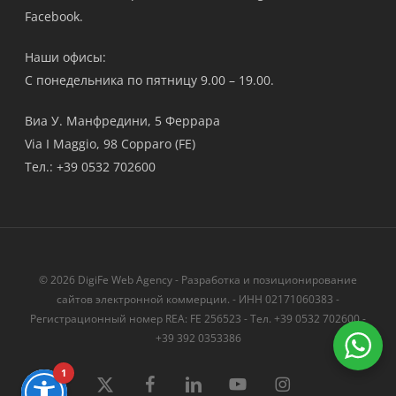
Facebook.
Наши офисы:
С понедельника по пятницу 9.00 – 19.00.
Виа У. Манфредини, 5 Феррара
Via I Maggio, 98 Copparo (FE)
Тел.: +39 0532 702600
© 2026 DigiFe Web Agency - Разработка и позиционирование
сайтов электронной коммерции. - ИНН 02171060383 -
Регистрационный номер REA: FE 256523 - Тел. +39 0532 702600 -
+39 392 0353386
1
твиттер
Facebook
LinkedIn
YouTube
instagram