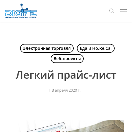
Перейти
Мен
к
поиск
основному
содержанию
Электронная торговля
Еда и Ho.Re.Ca.
Веб-проекты
Легкий прайс-лист
3 апреля 2020 г.